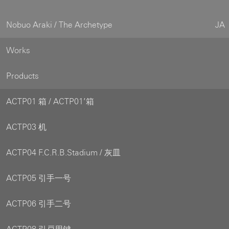
Nobuo Araki / The Archetype
JA
Works
Products
ACTP01 箱 / ACTP01’箱
ACTP03 机
ACTP04 F.C.R.B.Stadium / 灰皿
ACTP05 引手一号
ACTP06 引手二号