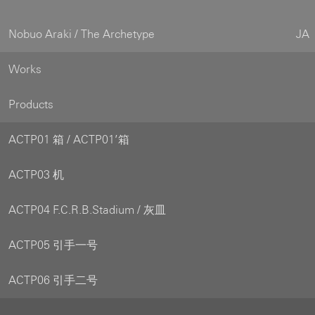
Nobuo Araki / The Archetype
JA
Works
Products
ACTP01 箱 / ACTP01’箱
ACTP03 机
ACTP04 F.C.R.B.Stadium / 灰皿
ACTP05 引手一号
ACTP06 引手二号