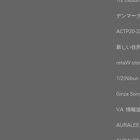
1/2 (Nib
デンマーク 
ACTP20-
新しい住所へ
retaW s
1/2(Nibu
Ginza So
V.A. 情報
AURALEE