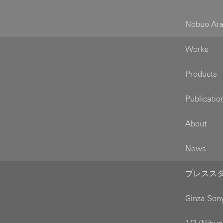
Nobuo Ara
Works
Products
Publicatio
About
News
プレススタッ
Ginza So