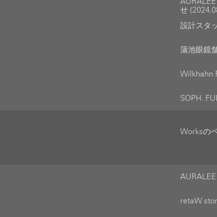
AURALE
せ (2024.0
設計スタッフ
蒲池眼鏡舗 
Wilkhahn
SOPH. F
Works
AURALEE
retaW s