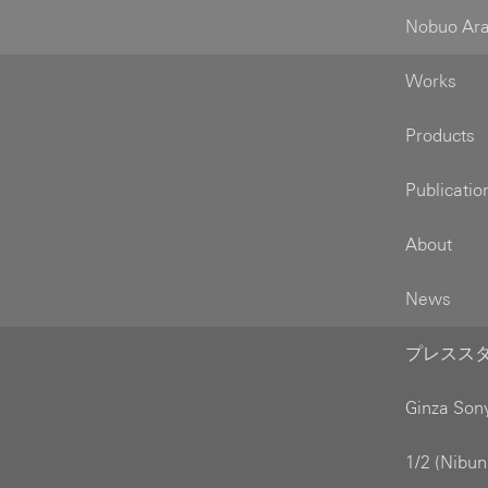
Nobuo Ara
Works
Products
Publicatio
About
News
プレススタッ
Ginza So
1/2 (Nib