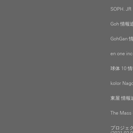
SOPH. J
Goh 情報追
GohGan 
en one i
球体 10 情
kolor N
東屋 情報追
The Mas
プロジェ