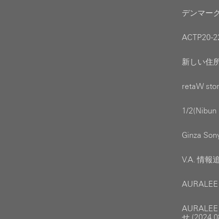
デンマーク 
ACTP20-
新しい住所へ
retaW s
1/2(Nibu
Ginza So
V.A. 情報
AURALEE
AURALE
せ (2024.0